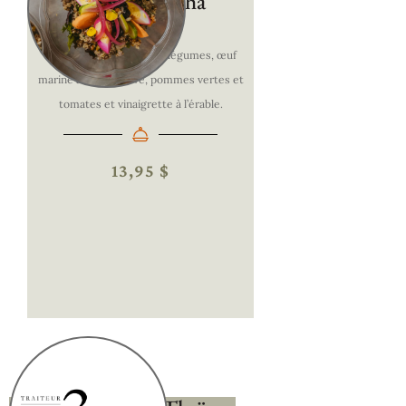
Salade Buddha
Quinoa
Bol Buddha au quinoa et légumes, œuf
mariné à la betterave, pommes vertes et
tomates et vinaigrette à l’érable.
13,95 $