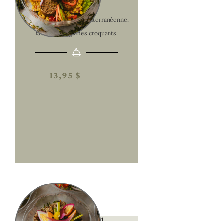
Couscous
Couscous perlé à la méditerranéenne,
falafels et légumes croquants.
13,95 $