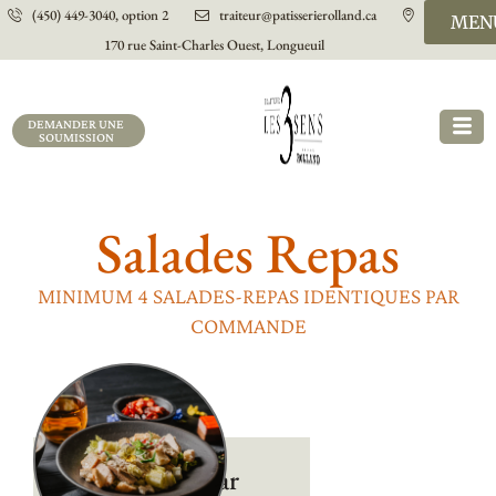
(450) 449-3040, option 2
traiteur@patisserierolland.ca
MEN
170 rue Saint-Charles Ouest, Longueuil
DEMANDER UNE
SOUMISSION
Salades Repas
MINIMUM 4 SALADES-REPAS IDENTIQUES PAR
COMMANDE
Salade de
Poulet César