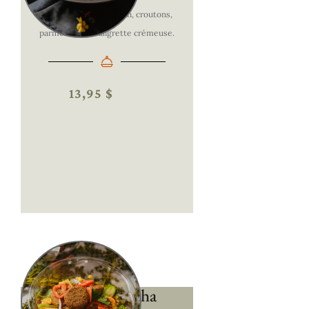
Romaine, poulet, bacon, croutons,
parmesan et vinaigrette crémeuse.
13,95 $
Salade Buddha