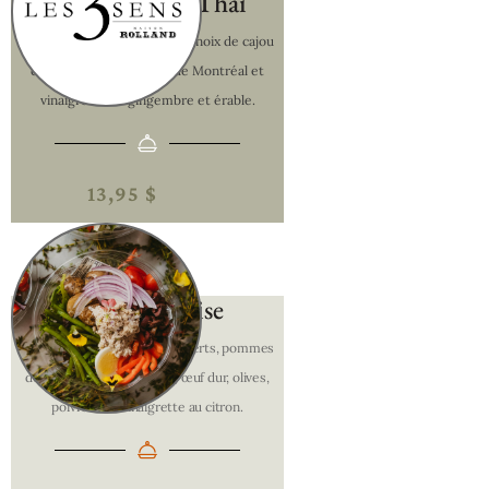
Salade de Riz Thaï​
Salade de riz, légumes, tofu, noix de cajou
caramélisée aux épices de Montréal et
vinaigrette au gingembre et érable.
13,95 $
Salade Niçoise
Thon, salade verte, haricots verts, pommes
de terre grelots, tomates, œuf dur, olives,
poivrons et vinaigrette au citron.